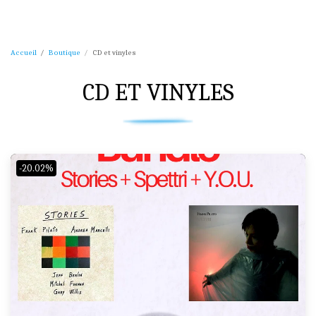
Accueil
Boutique
CD et vinyles
CD ET VINYLES
-20.02%